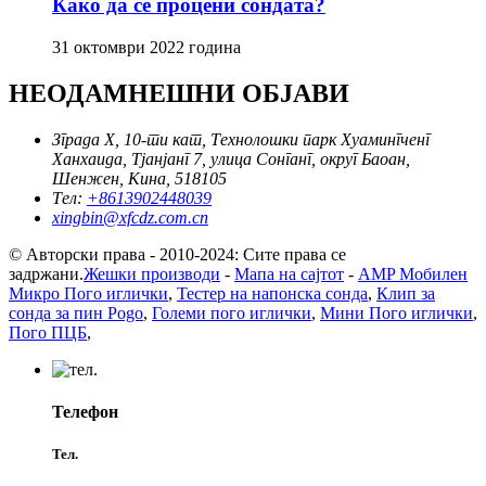
Како да се процени сондата?
31 октомври 2022 година
НЕОДАМНЕШНИ ОБЈАВИ
Зграда Х, 10-ти кат, Технолошки парк Хуамингченг
Ханхаида, Тјанјанг 7, улица Сонганг, округ Баоан,
Шенжен, Кина, 518105
Тел:
+8613902448039
xingbin@xfcdz.com.cn
© Авторски права - 2010-2024: Сите права се
задржани.
Жешки производи
-
Мапа на сајтот
-
AMP Мобилен
Микро Пого иглички
,
Тестер на напонска сонда
,
Клип за
сонда за пин Pogo
,
Големи пого иглички
,
Мини Пого иглички
,
Пого ПЦБ
,
Телефон
Тел.