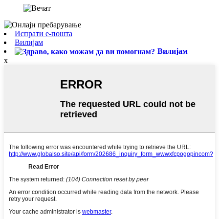
Испрати е-пошта
Вилијам
Вилијам
x