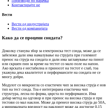
Производи по нарачка
Контактирајте не
Вести
Вести од индустријата
Вести од компанијата
Како да се процени сондата?
Доколку станува збор за електронска тест сонда, може да се
забележи дали има намалување на струјата при големиот
пренос на струја на сондата и дали има заглавување на пинот
или скршен пин за време на тестот со мало поле на напон.
Ако врската е нестабилна и приносот на тестот е слаб, тоа
укажува дека квалитетот и перформансите на сондата не се
многу добри.
Модулот со микроигла со еластичен чип за висока струја е нов
тип на тест сонда. Тоа е интегрирана еластична чип
структура, лесна по форма, цврста по перформанси. Има
добар метод на одговор и при пренос на висока струја и при
тестови со мал наклон. Може да пренесе висока струја до 50A,
а минималната вредност на наклонот може да достигне 0,15