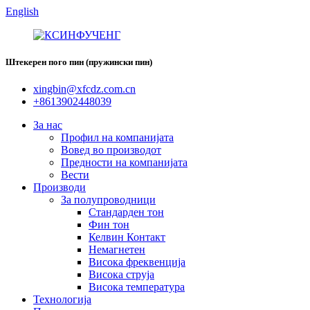
English
Штекерен пого пин (пружински пин)
xingbin@xfcdz.com.cn
+8613902448039
За нас
Профил на компанијата
Вовед во производот
Предности на компанијата
Вести
Производи
За полупроводници
Стандарден тон
Фин тон
Келвин Контакт
Немагнетен
Висока фреквенција
Висока струја
Висока температура
Технологија