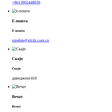
+8613902448039
Е-пошта
Е-пошта
xingbin@xfcdz.com.cn
Скајп
Скајп
давиджонг410
Вечат
Вечат