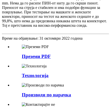
mm. Нема да го расипе ПИН-от ниту да го скрши пинот.
Преносот на струја е стабилен и има подобри функции за
поврзување. При тестирање на машките и женските
конектори, приносот на тестот на женското седиште е до
99,8%, што нема да предизвика никаква штета на конекторот.
Тој е претставник на високо-перформансна сонда.
Време на објавување: 31 октомври 2022 година
Преземи PDF
Технологија
Производи по нарачка